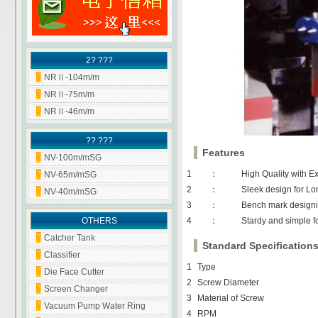
2? ???
NRⅡ-104m/m
NRⅡ-75m/m
NRⅡ-46m/m
?? ???
Features
NV-100m/mSG
1
：
High Quality with E
NV-65m/mSG
2
：
Sleek design for Lo
NV-40m/mSG
3
：
Bench mark designi
OTHERS
4
：
Stardy and simple f
Catcher Tank
Standard Specification
Classifier
1
Type
Die Face Cutter
2
Screw Diameter
Screen Changer
3
Material of Screw
Vacuum Pump Water Ring
4
RPM