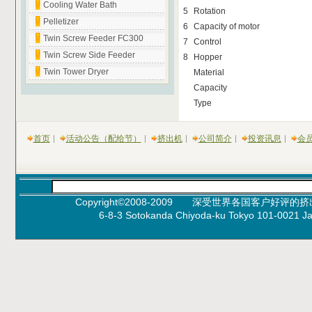
Cooling Water Bath
5
Rotation
Pelletizer
6
Capacity of motor
Twin Screw Feeder FC300
7
Control
Twin Screw Side Feeder
8
Hopper
Twin Tower Dryer
Material
Capacity
Type
首页
活动公告（配给节）
挤出机
公司简介
投资讯息
会
Copyright©2008-2009 深受世界各国客户好评的挤出机
6-8-3 Sotokanda Chiyoda-ku Tokyo 101-0
Pro