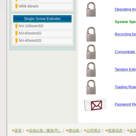
NRⅡ-46m/m
Operating Ins
Single Screw Extruder
System Spec
NV-100m/mSG
NV-65m/mSG
Recycling by
NV-40m/mSG
Concentrate
Tandem Extr
Trading Rul
Password Req
首页
活动公告（配给节）
挤出机
公司简介
投资讯息
会