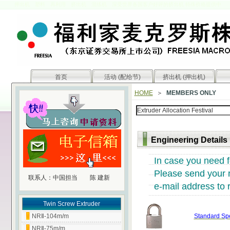
押出机 塑料 再利用 挤出机 混练机
深受世界各国客户好评的挤出机 特殊价格提供中
首页
活动 (配给节)
挤出机 (押出机)
HOME
＞
MEMBERS ONLY
Engineering Details
In case you need f
Please send your r
联系人：中国担当 陈 建新
e-mail address to
Twin Screw Extruder
NRⅡ-104m/m
Standard Spe
NRⅡ-75m/m