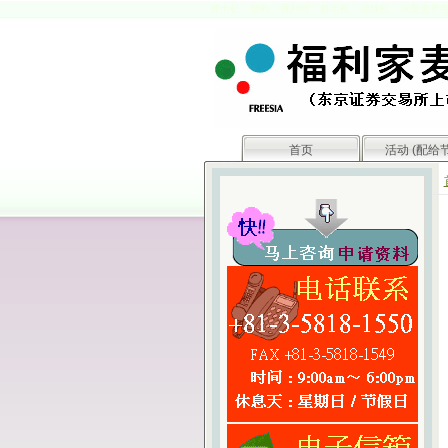
押出机 塑料 再利用 挤出机 混练机
深受世界各
首页
活动 (配给节