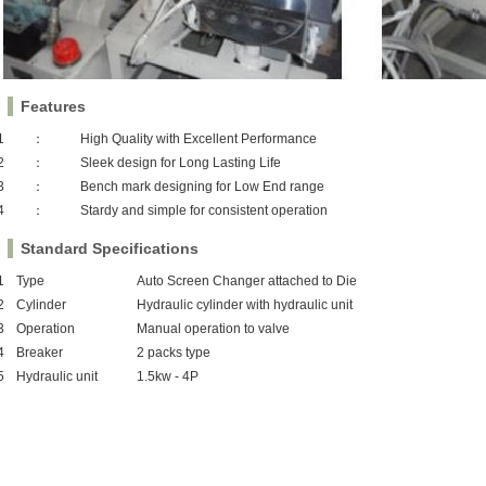
Features
1
：
High Quality with Excellent Performance
2
：
Sleek design for Long Lasting Life
3
：
Bench mark designing for Low End range
4
：
Stardy and simple for consistent operation
Standard Specifications
1
Type
Auto Screen Changer attached to Die
2
Cylinder
Hydraulic cylinder with hydraulic unit
3
Operation
Manual operation to valve
4
Breaker
2 packs type
5
Hydraulic unit
1.5kw - 4P