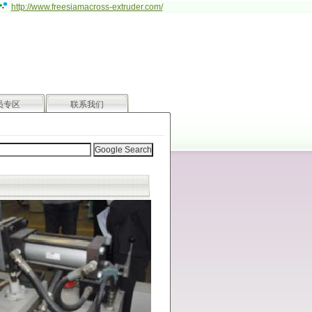
http://www.freesiamacross-extruder.com/
员专区
联系我们