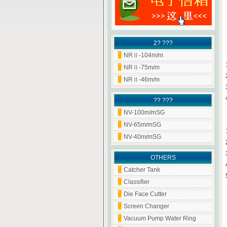
2? ???
NRⅡ-104m/m
NRⅡ-75m/m
NRⅡ-46m/m
?? ???
NV-100m/mSG
NV-65m/mSG
NV-40m/mSG
OTHERS
Catcher Tank
Classifier
Die Face Cutter
Screen Changer
Vacuum Pump Water Ring