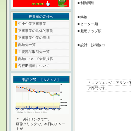
■ 制御関連
投資家の皆様へ
■ 鋳物
中小企業支援事業
■ ヒーター類
支援事業の具体的事例
■ 超硬チップ類
支援事業企業の詳細
配給先一覧
■ 設計・技術協力
主要部品取引先一覧
配給について会長挨拶
各種IR情報について
東証２部 【６３４３】
＊
コマツエンジニアリング
ア部門です。
＊ 外部リンクです。
画像クリックで、本日のチャー
トが