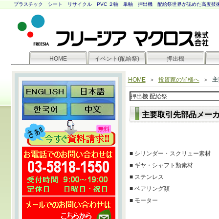
プラスチック シート リサイクル PVC ２軸 単軸 押出機
配給祭世界が認めた高度技術
HOME
イベント(配給祭)
押出機
HOME
＞
投資家の皆様へ
＞
主
主要取引先部品メーカ
■ シリンダー・スクリュー素材
■ ギヤ・シャフト類素材
■ ステンレス
■ ベアリング類
■ モーター