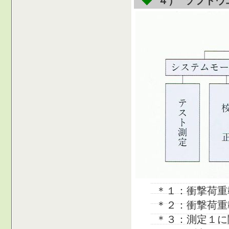
◆
４） ソフトウ
＊１：衝撃荷重
＊２：衝撃荷重
＊３：測定１に