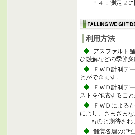
＊４：測定２に
FALLING WEIGHT
利用方法
◆
アスファルト
び融解などの季節変
◆
ＦＷＤ計測デ
とができます。
◆
ＦＷＤ計測デ
ストを作成すること
◆
ＦＷＤによる
により、さまざまな
ものと期待され、
◆
舗装各層の弾