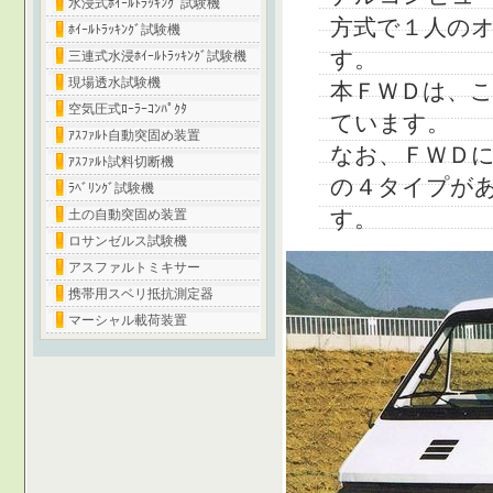
水浸式ﾎｲｰﾙﾄﾗｯｷﾝｸﾞ試験機
方式で１人の
ﾎｲｰﾙﾄﾗｯｷﾝｸﾞ試験機
す。
三連式水浸ﾎｲｰﾙﾄﾗｯｷﾝｸﾞ試験機
現場透水試験機
本ＦＷＤは、
空気圧式ﾛｰﾗｰｺﾝﾊﾟｸﾀ
ています。
ｱｽﾌｧﾙﾄ自動突固め装置
なお、ＦＷＤには
ｱｽﾌｧﾙﾄ試料切断機
の４タイプが
ﾗﾍﾞﾘﾝｸﾞ試験機
す。
土の自動突固め装置
ロサンゼルス試験機
アスファルトミキサー
携帯用スベリ抵抗測定器
マーシャル載荷装置