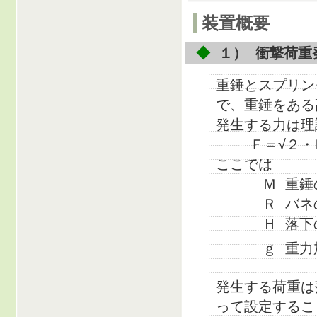
装置概要
◆
１） 衝撃荷重
重錘とスプリン
で、重錘をある
発生する力は理
Ｆ＝√２・Ｍ
ここでは
Ｍ 重錘の質
Ｒ バネの係
Ｈ 落下の高
ｇ 重力加
発生する荷重は
って設定するこ