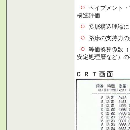
○
ペイブメント・
構造評価
○
多層構造理論に
○
路床の支持力の
○
等価換算係数（
安定処理層など）の
Ｃ Ｒ Ｔ 画 面