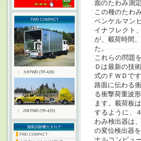
面のたわみ測
この種のたわ
FWD COMPACT
ベンケルマン
イナフレクト
が、載荷時間
た。
これらの問題
Ｄは最新の技術
↑ ５tf FWD (TR-426)
式のＦＷＤで
路面に伝わる
る衝撃荷重波
ます。載荷板
↑ 20tf FWD (TR-425)
するように、
わみ検出器は
舗装試験機カタログ
の変位検出器
FWD COMPACT
ナルコンピュ