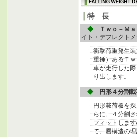
FALLING WEIGHT
特 長
◆
Ｔｗｏ－Ｍａ
イト・デフレクトメ
衝撃荷重発生装
重錘）あるＴｗ
車が走行した際
り出します。
◆
円形４分割載
円形載荷板を採
らに、４分割さ
フィットします
て、層構造の理