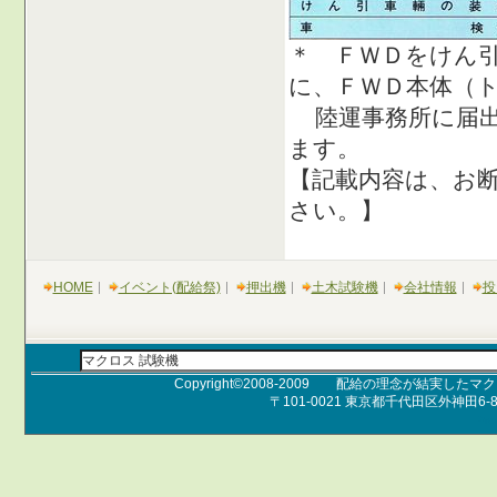
＊ ＦＷＤをけん
に、ＦＷＤ本体（
陸運事務所に届出
ます。
【記載内容は、お
さい。】
HOME
イベント(配給祭)
押出機
土木試験機
会社情報
投
Copyright©2008-2009 配給の理念が結実したマクロ
〒101-0021 東京都千代田区外神田6-8-
Pro