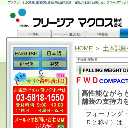
アスファルト,試験機,道路試験,路面試験,舗装試験,
配給の理念が結実した、フリージアマク
HOME
イベント(配給祭)
押出機
HOME
＞
土木試験
FALLING WEIGHT 
ＦＷＤ
COMPAC
高性能ながら
舗装の支持力
フォーリング
Ｄと称す）は