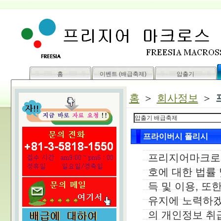
PVC 플라스틱 재활용 펠릿 컴파운딩 마스터뱃치 합성주시 폐플라스틱
세계가 인정
홈
이벤트 (배급축제)
압출기
홈
＞
회사정보
＞
프라이버시 폴리시
프리지어마크로스
호에 대한 법률
득 및 이용, 
유지에 노력하겠
의 개인정보 취