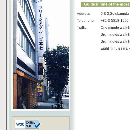
Guide in line of the mos
Address
6-8-3,Sotokannda
Telephone
+81-3-5818-1550
Traffic
One minute walk fr
Six minutes walk 
Six minutes walk f
Eight minutes walk