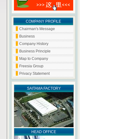
COMPANY PROFILE
Chairman's Message
Business
Company History
Business Principle
Map to Company
Freesia Group
Privacy Statement
SAITAMA FACTORY
HEAD OFFICE