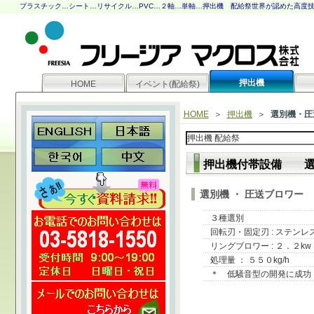
プラスチック…シート…リサイクル…PVC…２軸…単軸…押出機
配給祭世界が認めた高度技
押出機
HOME
イベント(配給祭)
HOME
＞
押出機
＞
選別機・圧
押出機付帯設備 選別
選別機 ・ 圧送ブロワー
３種選別
回転刃・固定刃 : ステンレ
リングブロワー : ２．２kw
処理量 ： ５５０kg/h
＊ 低騒音型の開発に成功