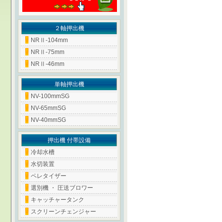
２軸押出機
NRⅡ-104mm
NRⅡ-75mm
NRⅡ-46mm
単軸押出機
NV-100mmSG
NV-65mmSG
NV-40mmSG
押出機 付帯設備
冷却水槽
水切装置
ペレタイザー
選別機 ・ 圧送ブロワー
キャッチャータンク
スクリーンチェンジャー